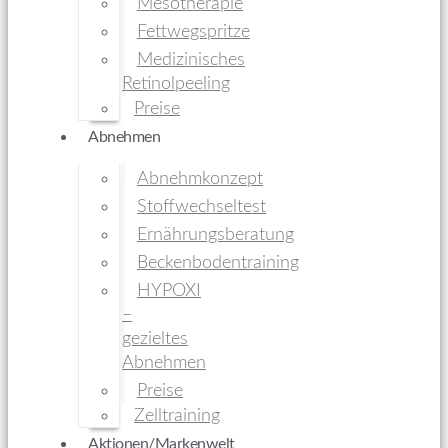
Mesotherapie
Fettwegspritze
Medizinisches
Retinolpeeling
Preise
Abnehmen
Abnehmkonzept
Stoffwechseltest
Ernährungsberatung
Beckenbodentraining
HYPOXI
–
gezieltes
Abnehmen
Preise
Zelltraining
Aktionen/Markenwelt