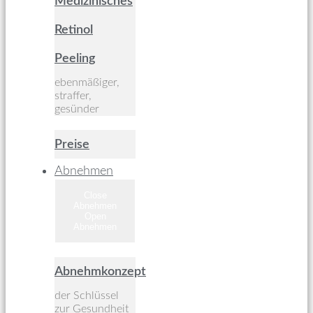
Medizinisches
Retinol
Peeling
ebenmäßiger,
straffer,
gesünder
Preise
Abnehmen
Close
Abnehmen
Open
Abnehmen
Abnehmkonzept
der Schlüssel
zur Gesundheit