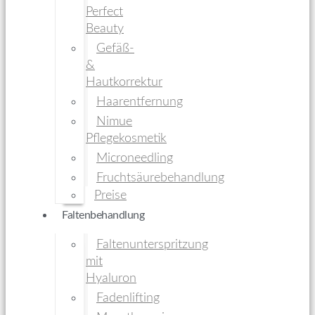
Perfect
Beauty
Gefäß-
&
Hautkorrektur
Haarentfernung
Nimue
Pflegekosmetik
Microneedling
Fruchtsäurebehandlung
Preise
Faltenbehandlung
Faltenunterspritzung
mit
Hyaluron
Fadenlifting