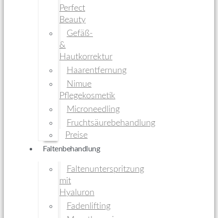
Perfect
Beauty
Gefäß-
&
Hautkorrektur
Haarentfernung
Nimue
Pflegekosmetik
Microneedling
Fruchtsäurebehandlung
Preise
Faltenbehandlung
Faltenunterspritzung
mit
Hyaluron
Fadenlifting