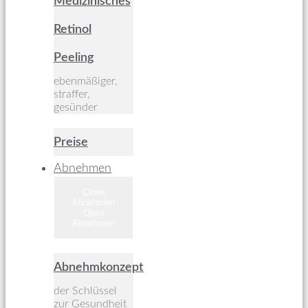
Medizinisches
Retinol
Peeling
ebenmäßiger,
straffer,
gesünder
Preise
Abnehmen
Close
Abnehmen
Open
Abnehmen
Abnehmkonzept
der Schlüssel
zur Gesundheit