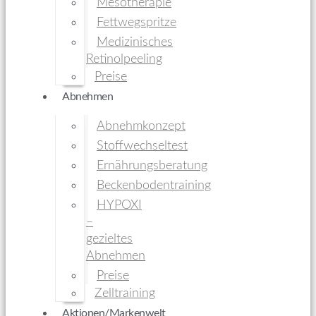
Mesotherapie
Fettwegspritze
Medizinisches
Retinolpeeling
Preise
Abnehmen
Abnehmkonzept
Stoffwechseltest
Ernährungsberatung
Beckenbodentraining
HYPOXI
–
gezieltes
Abnehmen
Preise
Zelltraining
Aktionen/Markenwelt