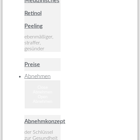
Medizinisches
Retinol
Peeling
ebenmäßiger,
straffer,
gesünder
Preise
Abnehmen
Close
Abnehmen
Open
Abnehmen
Abnehmkonzept
der Schlüssel
zur Gesundheit