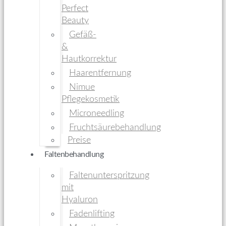
Perfect
Beauty
Gefäß-
&
Hautkorrektur
Haarentfernung
Nimue
Pflegekosmetik
Microneedling
Fruchtsäurebehandlung
Preise
Faltenbehandlung
Faltenunterspritzung
mit
Hyaluron
Fadenlifting