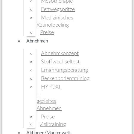
Mesotherapie
Fettwegspritze
Medizinisches
Retinolpeeling
Preise
Abnehmen
Abnehmkonzept
Stoffwechseltest
Ernährungsberatung
Beckenbodentraining
HYPOXI
–
gezieltes
Abnehmen
Preise
Zelltraining
Aktionen/Markenwelt