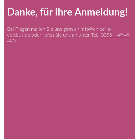
Danke, für Ihre Anmeldung!
Bei Fragen mailen Sie uns gern an
info@chiceria-
cottbus.de
oder rufen Sie uns an unter Tel.:
0355 – 49 49
480